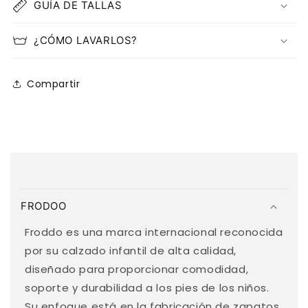
GUÍA DE TALLAS
¿CÓMO LAVARLOS?
Compartir
C
o
FRODOO
n
t
Froddo es una marca internacional reconocida
e
por su calzado infantil de alta calidad,
n
diseñado para proporcionar comodidad,
i
soporte y durabilidad a los pies de los niños.
d
Su enfoque está en la fabricación de zapatos