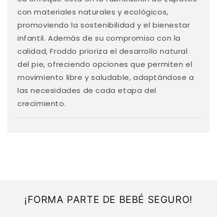
o
con materiales naturales y ecológicos,
d
promoviendo la sostenibilidad y el bienestar
e
infantil. Además de su compromiso con la
s
calidad, Froddo prioriza el desarrollo natural
p
del pie, ofreciendo opciones que permiten el
l
movimiento libre y saludable, adaptándose a
e
las necesidades de cada etapa del
g
crecimiento.
a
b
l
e
¡FORMA PARTE DE BEBÉ SEGURO!