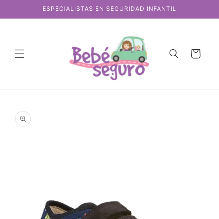
Ir
ESPECIALISTAS EN SEGURIDAD INFANTIL
directamente
al contenido
Carrito
Ir
directamente
a la
información
del producto