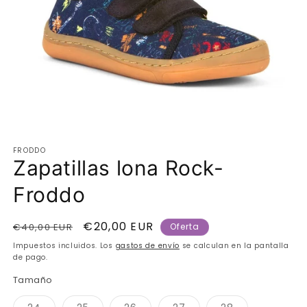
Abrir
elemento
FRODDO
multimedia
Zapatillas lona Rock-
1
en
una
Froddo
ventana
modal
Precio
Precio
€20,00 EUR
€40,00 EUR
Oferta
habitual
de
Impuestos incluidos. Los
gastos de envío
se calculan en la pantalla
oferta
de pago.
Tamaño