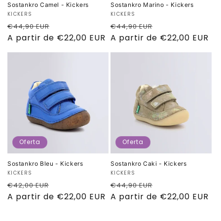
Sostankro Camel - Kickers
Sostankro Marino - Kickers
Proveedor:
KICKERS
Proveedor:
KICKERS
Precio
Precio
Precio
Precio
€44,90 EUR
€44,90 EUR
habitual
A partir de €22,00 EUR
de
habitual
A partir de €22,00 EUR
de
oferta
oferta
Oferta
Oferta
Sostankro Bleu - Kickers
Sostankro Caki - Kickers
Proveedor:
KICKERS
Proveedor:
KICKERS
Precio
Precio
Precio
Precio
€42,00 EUR
€44,90 EUR
habitual
A partir de €22,00 EUR
de
habitual
A partir de €22,00 EUR
de
oferta
oferta