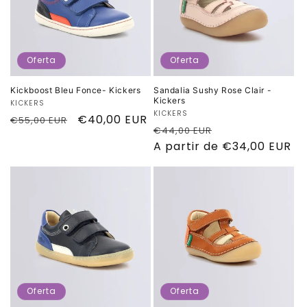
i
ó
n
Oferta
Oferta
:
Kickboost Bleu Fonce- Kickers
Sandalia Sushy Rose Clair -
Kickers
Proveedor:
KICKERS
Proveedor:
KICKERS
Precio
Precio
€40,00 EUR
€55,00 EUR
Precio
Precio
€44,00 EUR
habitual
de
habitual
A partir de €34,00 EUR
de
oferta
oferta
Oferta
Oferta