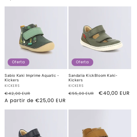
oferta
oferta
Oferta
Oferta
Sabio Kaki Imprime Aquatic -
Sandalia KickBloom Kaki-
Kickers
Kickers
Proveedor:
KICKERS
Proveedor:
KICKERS
Precio
Precio
Precio
Precio
€40,00 EUR
€42,00 EUR
€55,00 EUR
habitual
A partir de €25,00 EUR
de
habitual
de
oferta
oferta