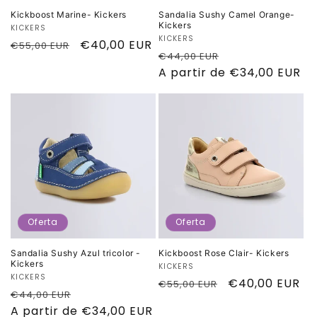
Kickboost Marine- Kickers
Sandalia Sushy Camel Orange-
Kickers
Proveedor:
KICKERS
Proveedor:
KICKERS
Precio
Precio
€40,00 EUR
€55,00 EUR
Precio
Precio
€44,00 EUR
habitual
de
habitual
A partir de €34,00 EUR
de
oferta
oferta
Oferta
Oferta
Sandalia Sushy Azul tricolor -
Kickboost Rose Clair- Kickers
Kickers
Proveedor:
KICKERS
Proveedor:
KICKERS
Precio
Precio
€40,00 EUR
€55,00 EUR
Precio
Precio
€44,00 EUR
habitual
de
habitual
A partir de €34,00 EUR
de