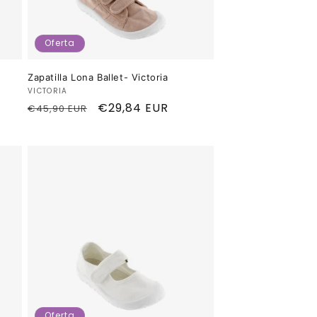
Oferta
Zapatilla Lona Ballet- Victoria
Proveedor:
VICTORIA
Precio
Precio
€29,84 EUR
€45,90 EUR
habitual
de
oferta
Oferta