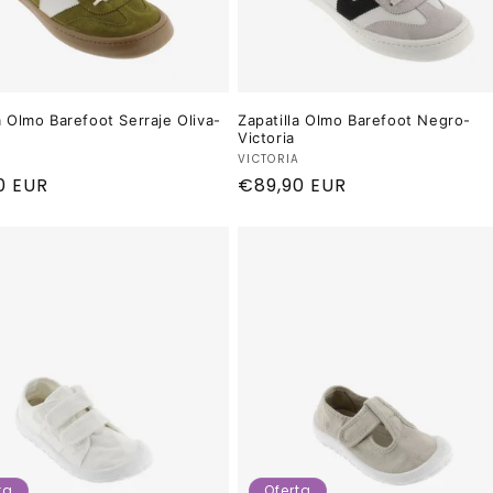
a Olmo Barefoot Serraje Oliva-
Zapatilla Olmo Barefoot Negro-
Victoria
dor:
Proveedor:
A
VICTORIA
o
0 EUR
Precio
€89,90 EUR
al
habitual
ta
Oferta