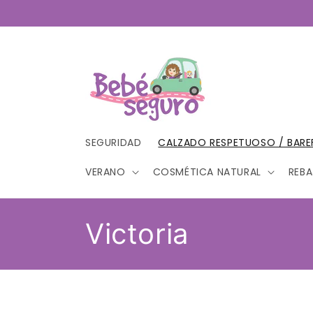
Ir
directamente
al contenido
SEGURIDAD
CALZADO RESPETUOSO / BAR
VERANO
COSMÉTICA NATURAL
REBA
C
Victoria
o
l