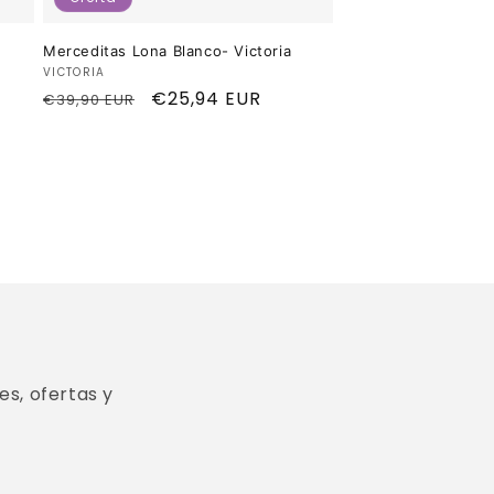
Merceditas Lona Blanco- Victoria
Proveedor:
VICTORIA
Precio
Precio
€25,94 EUR
€39,90 EUR
habitual
de
oferta
s, ofertas y