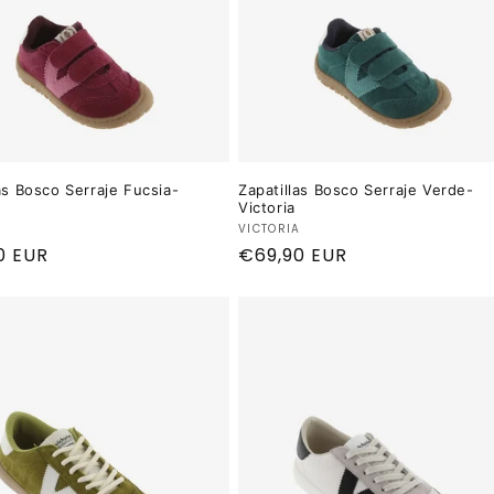
as Bosco Serraje Fucsia-
Zapatillas Bosco Serraje Verde-
Victoria
dor:
Proveedor:
A
VICTORIA
o
0 EUR
Precio
€69,90 EUR
al
habitual