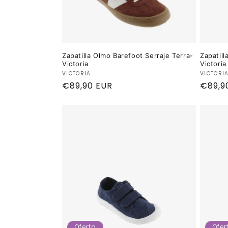
Zapatilla Olmo Barefoot Serraje Terra-
Zapatill
Victoria
Victoria
Proveedor:
Provee
VICTORIA
VICTORI
Precio
€89,90 EUR
Preci
€89,9
habitual
habitu
Oferta
Ofer