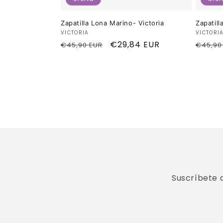
Zapatilla Lona Marino- Victoria
Zapatill
Proveedor:
Provee
VICTORIA
VICTORI
Precio
Precio
€29,84 EUR
Preci
€45,90 EUR
€45,90
habitual
de
habitu
oferta
Suscríbete 