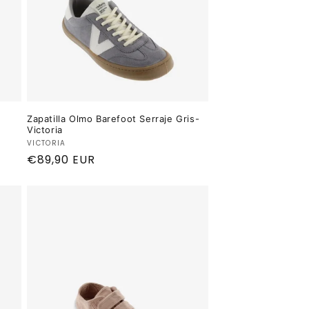
Zapatilla Olmo Barefoot Serraje Gris-
Victoria
Proveedor:
VICTORIA
Precio
€89,90 EUR
habitual