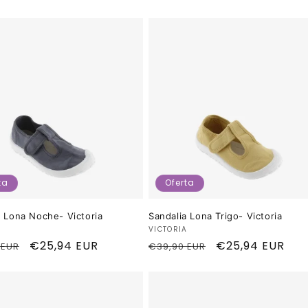
ta
Oferta
a Lona Noche- Victoria
Sandalia Lona Trigo- Victoria
dor:
Proveedor:
A
VICTORIA
o
Precio
€25,94 EUR
Precio
Precio
€25,94 EUR
 EUR
€39,90 EUR
al
de
habitual
de
oferta
oferta