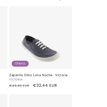
Oferta
Zapatilla Olmo Lona Noche- Victoria
Proveedor:
VICTORIA
Precio
Precio
€32,44 EUR
€49,90 EUR
habitual
de
oferta