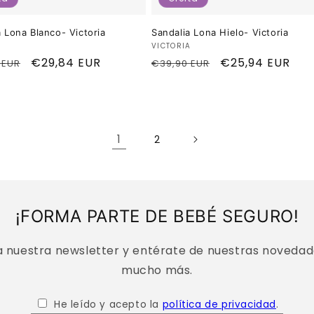
a Lona Blanco- Victoria
Sandalia Lona Hielo- Victoria
dor:
Proveedor:
A
VICTORIA
o
Precio
€29,84 EUR
Precio
Precio
€25,94 EUR
 EUR
€39,90 EUR
al
de
habitual
de
oferta
oferta
1
2
¡FORMA PARTE DE BEBÉ SEGURO!
a nuestra newsletter y entérate de nuestras novedade
mucho más.
He leído y acepto la
política de privacidad
.