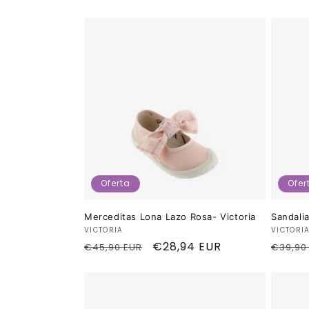
e
c
c
i
ó
Oferta
Ofer
n
Merceditas Lona Lazo Rosa- Victoria
Sandali
Proveedor:
Provee
VICTORIA
VICTORI
:
Precio
Precio
€28,94 EUR
Preci
€45,90 EUR
€39,90
habitual
de
habitu
oferta