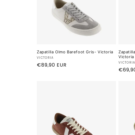
Zapatilla Olmo Barefoot Gris- Victoria
Zapatill
Victoria
Proveedor:
VICTORIA
Provee
VICTORI
Precio
€89,90 EUR
Preci
€69,9
habitual
habitu