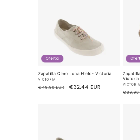
Oferta
Ofer
Zapatilla Olmo Lona Hielo- Victoria
Zapatil
Victoria
Proveedor:
VICTORIA
Provee
VICTORI
Precio
Precio
€32,44 EUR
€49,90 EUR
Preci
€89,90
habitual
de
habitu
oferta