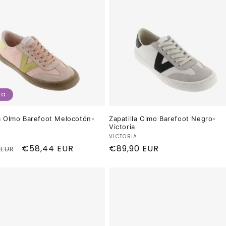
ta
la Olmo Barefoot Melocotón-
Zapatilla Olmo Barefoot Negro-
Victoria
dor:
Proveedor:
A
VICTORIA
o
Precio
€58,44 EUR
Precio
€89,90 EUR
 EUR
al
de
habitual
oferta