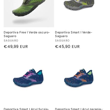
i
ó
n
:
Deportiva Free I Verde oscuro-
Deportiva Smart I Verde-
Saguaro
Saguaro
Proveedor:
SAGUARO
Proveedor:
SAGUARO
Precio
€49,99 EUR
Precio
€45,90 EUR
habitual
habitual
Deportiva Smart I Azul fucsia-
Deportiva Smart I Azul naranja-