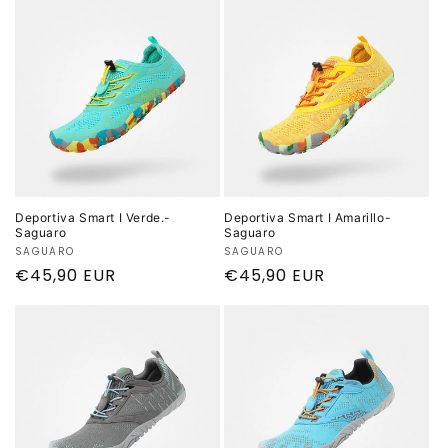
Deportiva Smart I Verde.-
Deportiva Smart I Amarillo-
Saguaro
Saguaro
Proveedor:
SAGUARO
Proveedor:
SAGUARO
Precio
€45,90 EUR
Precio
€45,90 EUR
habitual
habitual