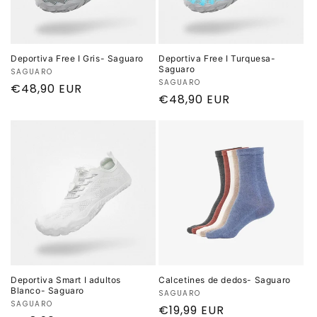
Deportiva Free I Gris- Saguaro
Deportiva Free I Turquesa-
Saguaro
Proveedor:
SAGUARO
Proveedor:
SAGUARO
Precio
€48,90 EUR
Precio
€48,90 EUR
habitual
habitual
Deportiva Smart I adultos
Calcetines de dedos- Saguaro
Blanco- Saguaro
Proveedor:
SAGUARO
Proveedor:
SAGUARO
Precio
€19,99 EUR