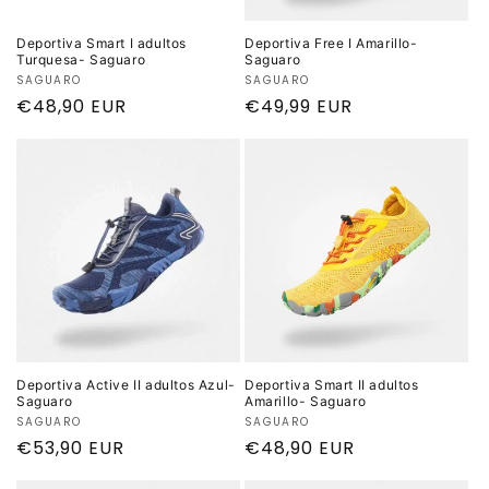
Deportiva Smart I adultos
Deportiva Free I Amarillo-
Turquesa- Saguaro
Saguaro
Proveedor:
SAGUARO
Proveedor:
SAGUARO
Precio
€48,90 EUR
Precio
€49,99 EUR
habitual
habitual
Deportiva Active II adultos Azul-
Deportiva Smart II adultos
Saguaro
Amarillo- Saguaro
Proveedor:
SAGUARO
Proveedor:
SAGUARO
Precio
€53,90 EUR
Precio
€48,90 EUR
habitual
habitual