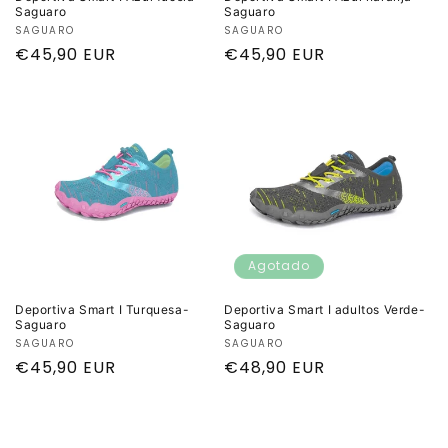
Saguaro
Saguaro
Proveedor:
SAGUARO
Proveedor:
SAGUARO
Precio
€45,90 EUR
Precio
€45,90 EUR
habitual
habitual
Agotado
Deportiva Smart I Turquesa-
Deportiva Smart I adultos Verde-
Saguaro
Saguaro
Proveedor:
SAGUARO
Proveedor:
SAGUARO
Precio
€45,90 EUR
Precio
€48,90 EUR
habitual
habitual