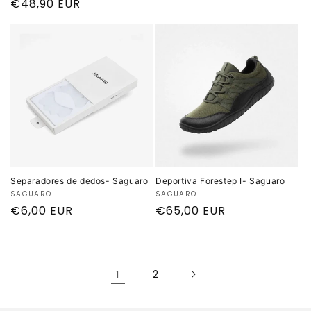
Precio
€48,90 EUR
habitual
habitual
Separadores de dedos- Saguaro
Deportiva Forestep I- Saguaro
Proveedor:
SAGUARO
Proveedor:
SAGUARO
Precio
€6,00 EUR
Precio
€65,00 EUR
habitual
habitual
1
2