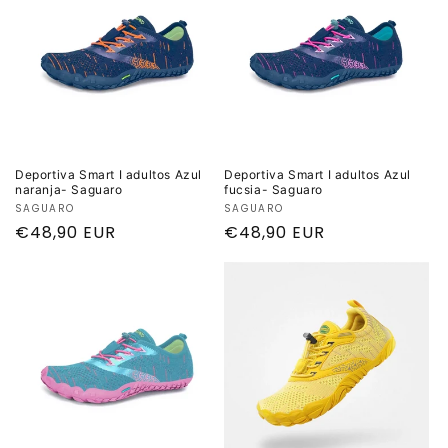
Deportiva Smart I adultos Azul
Deportiva Smart I adultos Azul
naranja- Saguaro
fucsia- Saguaro
Proveedor:
SAGUARO
Proveedor:
SAGUARO
Precio
€48,90 EUR
Precio
€48,90 EUR
habitual
habitual