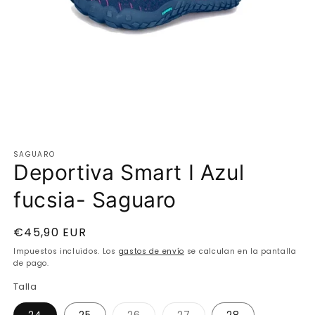
Abrir
elemento
SAGUARO
multimedia
Deportiva Smart I Azul
1
en
una
fucsia- Saguaro
ventana
modal
Precio
€45,90 EUR
habitual
Impuestos incluidos. Los
gastos de envío
se calculan en la pantalla
de pago.
Talla
Variante
Variante