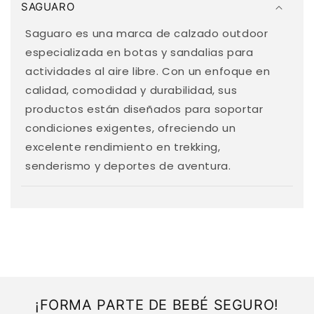
SAGUARO
n
t
Saguaro es una marca de calzado outdoor
e
especializada en botas y sandalias para
n
actividades al aire libre. Con un enfoque en
i
calidad, comodidad y durabilidad, sus
d
productos están diseñados para soportar
o
condiciones exigentes, ofreciendo un
d
excelente rendimiento en trekking,
e
senderismo y deportes de aventura.
s
p
l
e
g
a
b
¡FORMA PARTE DE BEBÉ SEGURO!
l