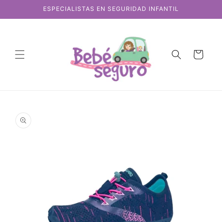
Ir
ESPECIALISTAS EN SEGURIDAD INFANTIL
directamente
al contenido
Carrito
Ir
directamente
a la
información
del producto