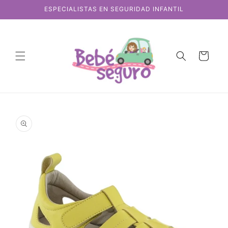
Ir
ESPECIALISTAS EN SEGURIDAD INFANTIL
directamente
al contenido
Carrito
Ir
directamente
a la
información
del producto