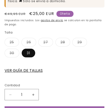
física. 🚚 Sólo se envía a domicilio.
Precio
Precio
€25,00 EUR
€49,95 EUR
Oferta
habitual
de
Impuestos incluidos. Los
gastos de envío
se calculan en la pantalla
oferta
de pago.
Talla
Variante
Variante
Variante
Variante
Variante
25
26
27
28
29
agotada
agotada
agotada
agotada
agotada
o
o
o
o
o
no
no
no
no
no
Variante
30
31
disponible
disponible
disponible
disponible
disponible
agotada
o
no
disponible
VER GUÍA DE TALLAS
Cantidad
Cantidad
Reducir
Aumentar
cantidad
cantidad
para
para