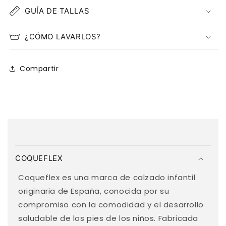
GUÍA DE TALLAS
¿CÓMO LAVARLOS?
Compartir
C
o
COQUEFLEX
n
t
Coqueflex es una marca de calzado infantil
e
originaria de España, conocida por su
n
compromiso con la comodidad y el desarrollo
i
saludable de los pies de los niños. Fabricada