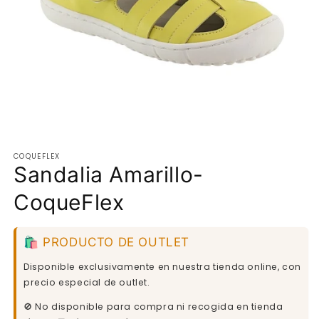
Abrir
elemento
COQUEFLEX
multimedia
Sandalia Amarillo-
1
en
una
CoqueFlex
ventana
modal
🛍️ PRODUCTO DE OUTLET
Disponible exclusivamente en nuestra tienda online, con
precio especial de outlet.
🚫 No disponible para compra ni recogida en tienda