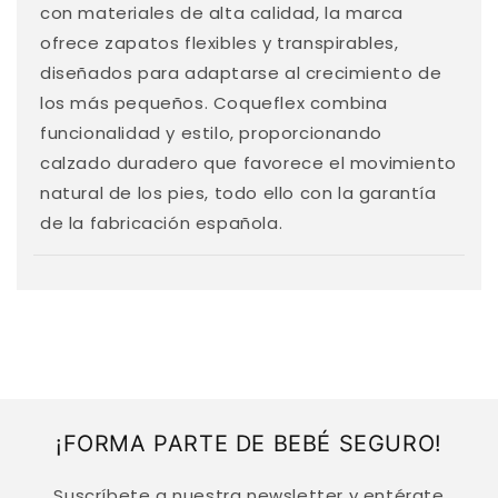
d
con materiales de alta calidad, la marca
o
ofrece zapatos flexibles y transpirables,
d
diseñados para adaptarse al crecimiento de
e
los más pequeños. Coqueflex combina
s
funcionalidad y estilo, proporcionando
p
calzado duradero que favorece el movimiento
l
natural de los pies, todo ello con la garantía
e
de la fabricación española.
g
a
b
l
e
¡FORMA PARTE DE BEBÉ SEGURO!
Suscríbete a nuestra newsletter y entérate