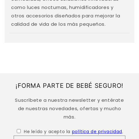
d
como luces nocturnas, humidificadores y
o
otros accesorios diseñados para mejorar la
d
calidad de vida de los más pequeños.
e
s
p
l
e
g
a
¡FORMA PARTE DE BEBÉ SEGURO!
b
l
Suscríbete a nuestra newsletter y entérate
e
de nuestras novedades, ofertas y mucho
más.
He leído y acepto la
política de privacidad
.