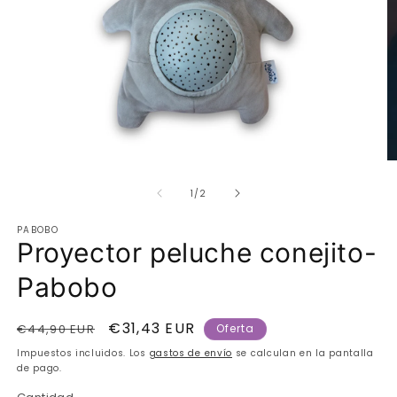
Abrir
Ab
elemento
e
de
multimedia
m
1
/
2
1
2
en
e
PABOBO
una
u
Proyector peluche conejito-
ventana
v
modal
m
Pabobo
Precio
Precio
€31,43 EUR
€44,90 EUR
Oferta
habitual
de
Impuestos incluidos. Los
gastos de envío
se calculan en la pantalla
oferta
de pago.