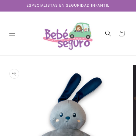
Ir
ESPECIALISTAS EN SEGURIDAD INFANTIL
directamente
al contenido
Carrito
Ir
directamente
a la
información
del producto