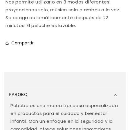
Nos permite utilizarlo en 3 modos diferentes:
proyecciones solo, música sola o ambas a la vez.
Se apaga automáticamente después de 22
minutos. El peluche es lavable.
Compartir
C
o
PABOBO
n
t
Pabobo es una marca francesa especializada
e
en productos para el cuidado y bienestar
n
infantil. Con un enfoque en la seguridad y la
i
comodidad, ofrece soluciones innovadoras