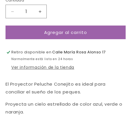
Cantidad
Cantidad
Reducir
Aumentar
cantidad
cantidad
para
para
Agregar al carrito
Proyector
Proyector
peluche
peluche
conejito-
conejito-
Pabobo
Pabobo
Retiro disponible en
Calle María Rosa Alonso 17
Normalmente está listo en 24 horas
Ver información de la tienda
El Proyector Peluche Conejito es ideal para
conciliar el sueño de los peques.
Proyecta un cielo estrellado de color azul, verde o
naranja.