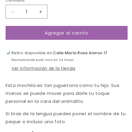
Cantidad
Cantidad
Reducir
Aumentar
cantidad
cantidad
para
para
Agregar al carrito
Mochila
Mochila
grande
grande
Affenzahn
Affenzahn
Rana
Rana
Retiro disponible en
Calle María Rosa Alonso 17
Neón
Neón
Normalmente está listo en 24 horas
Ver información de la tienda
Esta mochila es tan juguetona como tu hijo. Sus
manos se puede mover para darle tu toque
personal en la cara del animalito.
Si tiras de la lengua puedes poner el nombre de tu
peque o incluso una foto.