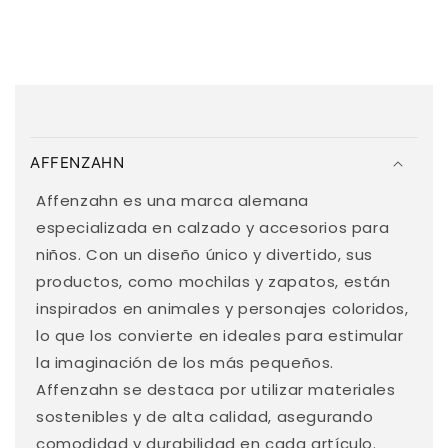
C
o
AFFENZAHN
n
t
Affenzahn es una marca alemana
e
especializada en calzado y accesorios para
n
niños. Con un diseño único y divertido, sus
i
productos, como mochilas y zapatos, están
d
inspirados en animales y personajes coloridos,
o
lo que los convierte en ideales para estimular
d
la imaginación de los más pequeños.
e
Affenzahn se destaca por utilizar materiales
s
sostenibles y de alta calidad, asegurando
p
comodidad y durabilidad en cada artículo.