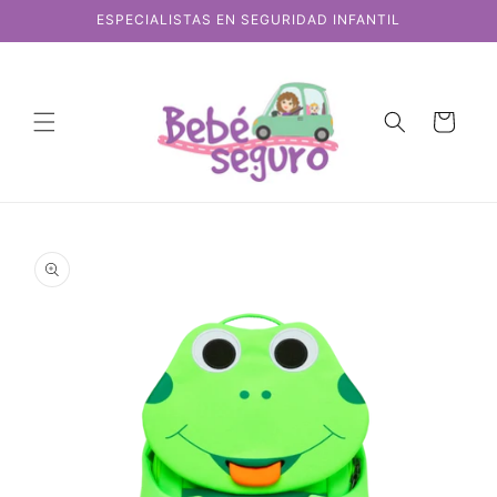
Ir
ESPECIALISTAS EN SEGURIDAD INFANTIL
directamente
al contenido
Carrito
Ir
directamente
a la
información
del producto