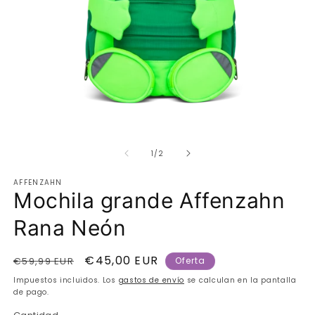
Abrir
Ab
elemento
e
de
multimedia
m
1
/
2
1
2
en
e
AFFENZAHN
una
u
Mochila grande Affenzahn
ventana
v
modal
m
Rana Neón
Precio
Precio
€45,00 EUR
€59,99 EUR
Oferta
habitual
de
Impuestos incluidos. Los
gastos de envío
se calculan en la pantalla
oferta
de pago.