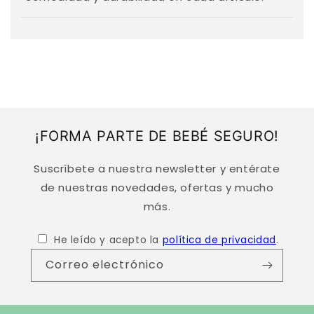
l
e
g
a
b
l
e
¡FORMA PARTE DE BEBÉ SEGURO!
Suscríbete a nuestra newsletter y entérate
de nuestras novedades, ofertas y mucho
más.
He leído y acepto la
política de privacidad
.
Correo electrónico