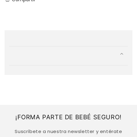
C
o
n
t
e
n
i
d
o
d
¡FORMA PARTE DE BEBÉ SEGURO!
e
s
Suscríbete a nuestra newsletter y entérate