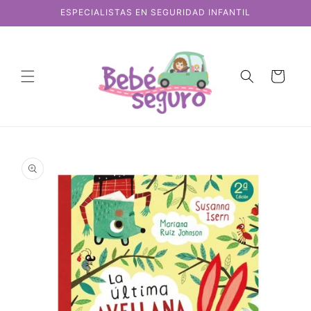
Ir
ESPECIALISTAS EN SEGURIDAD INFANTIL
directamente
al contenido
Carrito
Ir
directamente
a la
información
del producto