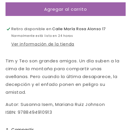
para
para
Agregar al carrito
La
La
última
última
avellana
avellana
Retiro disponible en
Calle María Rosa Alonso 17
Normalmente está listo en 24 horas
Ver información de la tienda
Tim y Teo son grandes amigos. Un día suben a la
cima de la montaña para compartir unas
avellanas. Pero cuando la última desaparece, la
decepción y el enfado ponen en peligro su
amistad.
Autor: Susanna Isern, Mariana Ruiz Johnson
ISBN: 9788494910913
Compartir