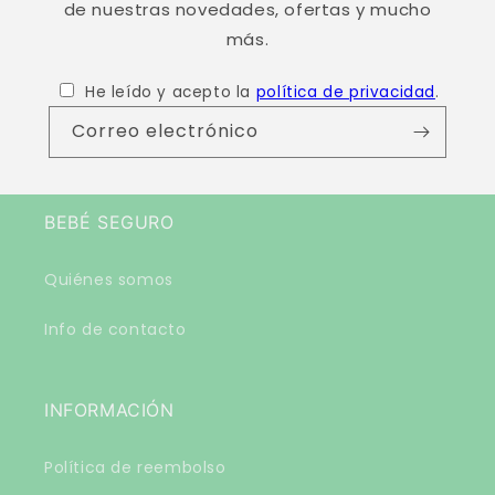
p
de nuestras novedades, ofertas y mucho
l
más.
e
g
He leído y acepto la
política de privacidad
.
a
Correo electrónico
b
l
e
BEBÉ SEGURO
Quiénes somos
Info de contacto
INFORMACIÓN
Política de reembolso