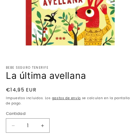
Abrir
elemento
BEBE SEGURO TENERIFE
multimedia
La última avellana
1
en
una
ventana
Precio
€14,95 EUR
modal
habitual
Impuestos incluidos. Los
gastos de envío
se calculan en la pantalla
de pago.
Cantidad
Cantidad
Reducir
Aumentar
cantidad
cantidad