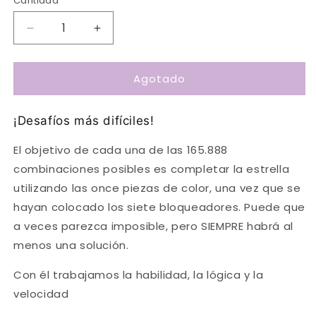
Cantidad
Cantidad
Reducir
Aumentar
cantidad
cantidad
para
para
Agotado
Juego
Juego
de
de
lógica
lógica
¡Desafíos más difíciles!
Batalla
Batalla
de
de
El objetivo de cada una de las 165.888
Genios
Genios
stars-
stars-
combinaciones posibles es completar la estrella
Lúdilo
Lúdilo
utilizando las once piezas de color, una vez que se
hayan colocado los siete bloqueadores. Puede que
a veces parezca imposible, pero SIEMPRE habrá al
menos una solución.
Con él trabajamos la habilidad, la lógica y la
velocidad