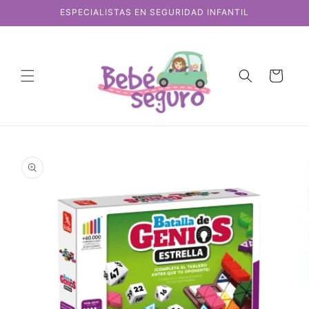
Ir
ESPECIALISTAS EN SEGURIDAD INFANTIL
directamente
al contenido
Carrito
Ir
directamente
a la
información
del producto