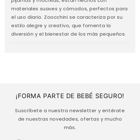
pijamas y mochilas, están hechos con
o
materiales suaves y cómodos, perfectos para
d
el uso diario. Zoocchini se caracteriza por su
e
estilo alegre y creativo, que fomenta la
s
diversión y el bienestar de los más pequeños.
p
l
e
g
a
b
l
¡FORMA PARTE DE BEBÉ SEGURO!
e
Suscríbete a nuestra newsletter y entérate
de nuestras novedades, ofertas y mucho
más.