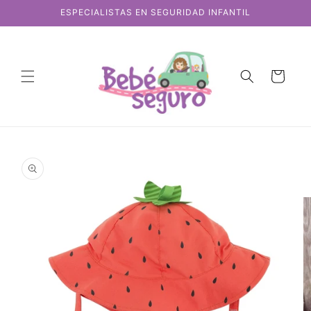
Ir
ESPECIALISTAS EN SEGURIDAD INFANTIL
directamente
al contenido
Carrito
Ir
directamente
a la
información
del producto