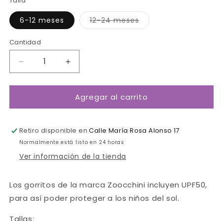
Talla
Variante
6-12 meses
12-24 meses
agotada
o
no
Cantidad
Cantidad
disponible
Reducir
Aumentar
cantidad
cantidad
para
para
Agregar al carrito
Gorro
Gorro
UPF
UPF
50
50
Fresa-
Fresa-
Retiro disponible en
Calle María Rosa Alonso 17
Zoocchini
Zoocchini
Normalmente está listo en 24 horas
Ver información de la tienda
Los gorritos de la marca Zoocchini incluyen UPF50,
para así poder proteger a los niños del sol.
Tallas: