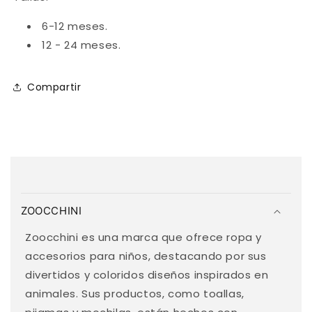
6-12 meses.
12 - 24 meses.
Compartir
C
o
ZOOCCHINI
n
t
Zoocchini es una marca que ofrece ropa y
e
accesorios para niños, destacando por sus
n
divertidos y coloridos diseños inspirados en
i
animales. Sus productos, como toallas,
d