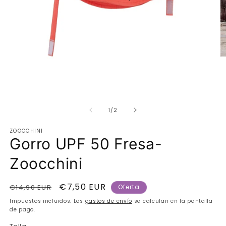
Ab
e
m
2
e
Abrir
u
elemento
v
de
multimedia
1
/
2
m
1
en
ZOOCCHINI
una
Gorro UPF 50 Fresa-
ventana
modal
Zoocchini
Precio
Precio
€7,50 EUR
€14,90 EUR
Oferta
habitual
de
Impuestos incluidos. Los
gastos de envío
se calculan en la pantalla
oferta
de pago.