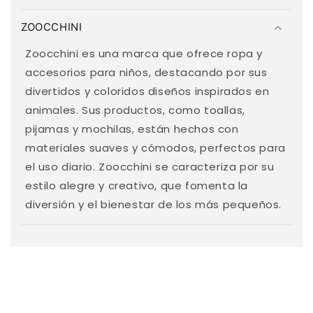
C
o
ZOOCCHINI
n
t
Zoocchini es una marca que ofrece ropa y
e
accesorios para niños, destacando por sus
n
divertidos y coloridos diseños inspirados en
i
animales. Sus productos, como toallas,
d
pijamas y mochilas, están hechos con
o
materiales suaves y cómodos, perfectos para
d
el uso diario. Zoocchini se caracteriza por su
e
estilo alegre y creativo, que fomenta la
s
diversión y el bienestar de los más pequeños.
p
l
e
g
a
b