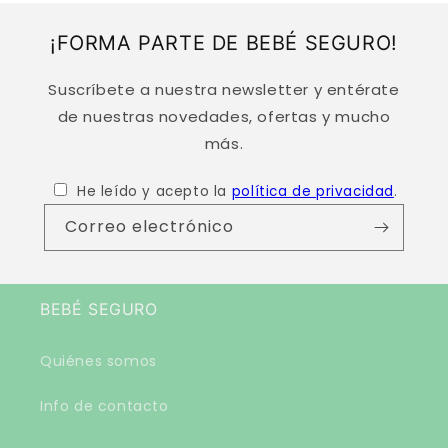
l
¡FORMA PARTE DE BEBÉ SEGURO!
e
Suscríbete a nuestra newsletter y entérate
de nuestras novedades, ofertas y mucho
más.
He leído y acepto la
política de privacidad
.
Correo electrónico
BEBÉ SEGURO
Quiénes somos
Info de contacto