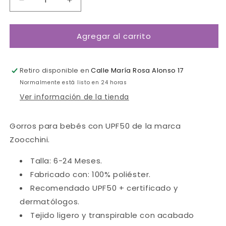
Reducir
Aumentar
cantidad
cantidad
para
para
Agregar al carrito
Gorro
Gorro
bebé
bebé
evolutivo
evolutivo
Tiburón-
Tiburón-
Retiro disponible en
Calle María Rosa Alonso 17
Zoocchini
Zoocchini
Normalmente está listo en 24 horas
Ver información de la tienda
Gorros para bebés con UPF50 de la marca
Zoocchini.
Talla: 6-24 Meses.
Fabricado con: 100% poliéster.
Recomendado UPF50 + certificado y
dermatólogos.
Tejido ligero y transpirable con acabado