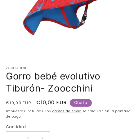
Abrir
elemento
ZOOCCHINI
multimedia
Gorro bebé evolutivo
1
en
una
Tiburón- Zoocchini
ventana
modal
Precio
Precio
€10,00 EUR
€19,90 EUR
Oferta
habitual
de
Impuestos incluidos. Los
gastos de envío
se calculan en la pantalla
oferta
de pago.
Cantidad
Cantidad