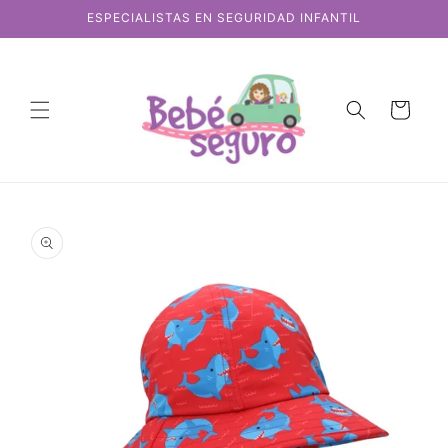
Ir
ESPECIALISTAS EN SEGURIDAD INFANTIL
directamente
al contenido
Carrito
Ir
directamente
a la
información
del producto