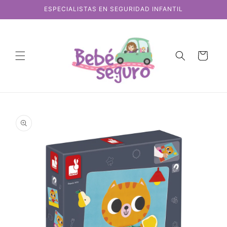
Ir
ESPECIALISTAS EN SEGURIDAD INFANTIL
directamente
al contenido
Carrito
Ir
directamente
a la
información
del producto