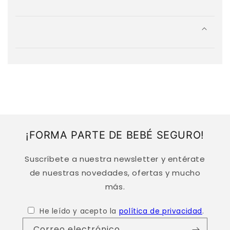
C
o
n
t
e
n
i
d
o
d
¡FORMA PARTE DE BEBÉ SEGURO!
e
s
Suscríbete a nuestra newsletter y entérate
p
de nuestras novedades, ofertas y mucho
l
más.
e
g
He leído y acepto la
política de privacidad
.
a
Correo electrónico