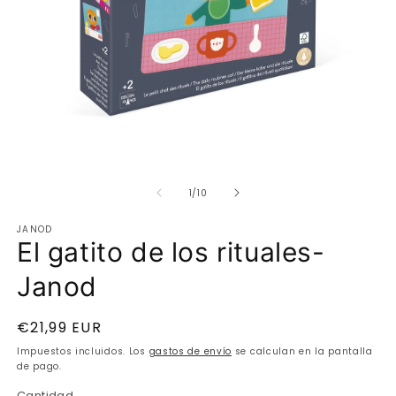
Abrir
Ab
elemento
e
de
multimedia
m
1
/
10
1
2
en
e
JANOD
una
u
El gatito de los rituales-
ventana
v
modal
m
Janod
Precio
€21,99 EUR
habitual
Impuestos incluidos. Los
gastos de envío
se calculan en la pantalla
de pago.
Cantidad