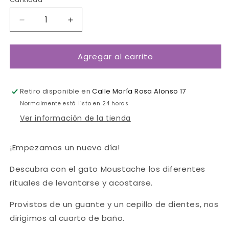
Cantidad
Reducir
Aumentar
cantidad
cantidad
para
para
Agregar al carrito
El
El
gatito
gatito
de
de
los
los
Retiro disponible en
Calle María Rosa Alonso 17
rituales-
rituales-
Normalmente está listo en 24 horas
Janod
Janod
Ver información de la tienda
¡Empezamos un nuevo día!
Descubra con el gato Moustache los diferentes
rituales de levantarse y acostarse.
Provistos de un guante y un cepillo de dientes, nos
dirigimos al cuarto de baño.