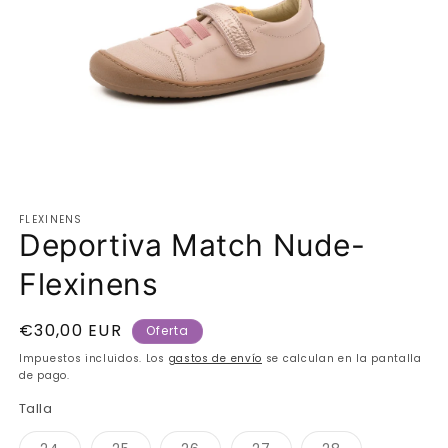
Abrir
elemento
FLEXINENS
multimedia
Deportiva Match Nude-
1
en
una
Flexinens
ventana
modal
Precio
€30,00 EUR
Oferta
de
Impuestos incluidos. Los
gastos de envío
se calculan en la pantalla
oferta
de pago.
Talla