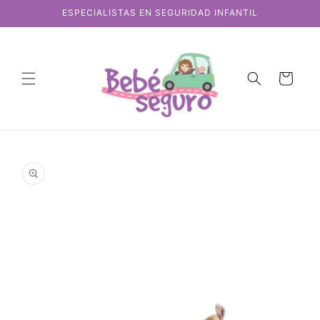
Ir
ESPECIALISTAS EN SEGURIDAD INFANTIL
directamente
al contenido
Carrito
Ir
directamente
a la
información
del producto