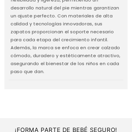
d
desarrollo natural del pie mientras garantizan
e
un ajuste perfecto. Con materiales de alta
s
calidad y tecnologías innovadoras, sus
p
zapatos proporcionan el soporte necesario
l
para cada etapa del crecimiento infantil.
e
Además, la marca se enfoca en crear calzado
g
cómodo, duradero y estéticamente atractivo,
a
asegurando el bienestar de los niños en cada
b
paso que dan.
l
e
¡FORMA PARTE DE BEBÉ SEGURO!