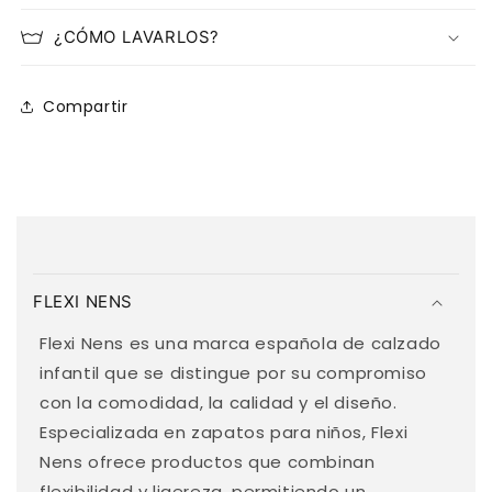
¿CÓMO LAVARLOS?
Compartir
C
o
FLEXI NENS
n
t
Flexi Nens es una marca española de calzado
e
infantil que se distingue por su compromiso
n
con la comodidad, la calidad y el diseño.
i
Especializada en zapatos para niños, Flexi
d
Nens ofrece productos que combinan
o
flexibilidad y ligereza, permitiendo un