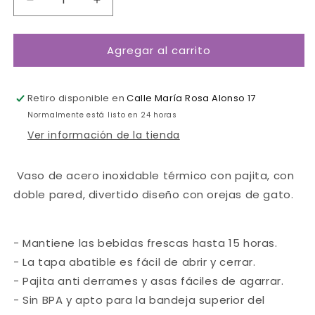
Reducir
Aumentar
cantidad
cantidad
para
para
Agregar al carrito
Botella
Botella
Cool
Cool
Cat
Cat
verde
verde
Retiro disponible en
Calle María Rosa Alonso 17
Normalmente está listo en 24 horas
Ver información de la tienda
Vaso de acero inoxidable térmico con pajita, con
doble pared, divertido diseño con orejas de gato.
- Mantiene las bebidas frescas hasta 15 horas.
- La tapa abatible es fácil de abrir y cerrar.
- Pajita anti derrames y asas fáciles de agarrar.
- Sin BPA y apto para la bandeja superior del