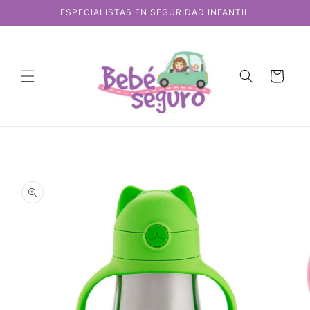
Ir
ESPECIALISTAS EN SEGURIDAD INFANTIL
directamente
al contenido
Carrito
Ir
directamente
a la
información
del producto