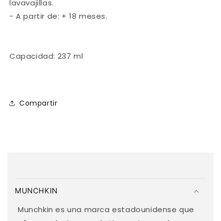
lavavajillas.
- A partir de: + 18 meses.
Capacidad: 237 ml
Compartir
C
o
MUNCHKIN
n
t
Munchkin es una marca estadounidense que