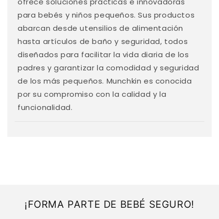
e
ofrece soluciones prácticas e innovadoras
n
para bebés y niños pequeños. Sus productos
i
abarcan desde utensilios de alimentación
d
hasta artículos de baño y seguridad, todos
o
diseñados para facilitar la vida diaria de los
d
padres y garantizar la comodidad y seguridad
e
de los más pequeños. Munchkin es conocida
s
por su compromiso con la calidad y la
p
funcionalidad.
l
e
g
a
b
l
e
¡FORMA PARTE DE BEBÉ SEGURO!