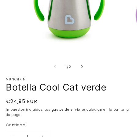
Abrir
elemento
multimedia
Ab
1
e
en
de
m
1
/
2
una
2
ventana
e
modal
MUNCHKIN
u
Botella Cool Cat verde
v
m
Precio
€24,95 EUR
habitual
Impuestos incluidos. Los
gastos de envío
se calculan en la pantalla
de pago.
Cantidad
Cantidad