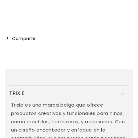
Compartir
C
o
TRIXIE
n
t
Trixie es una marca belga que ofrece
e
productos creativos y funcionales para niños,
n
como mochilas, fiambreras, y accesorios. Con
i
un diseño encantador y enfoque en la
d