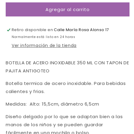
para
para
Agregar al carrito
Botella
Botella
Térmica
Térmica
Fox-
Fox-
Trixie
Trixie
Retiro disponible en
Calle María Rosa Alonso 17
Normalmente está listo en 24 horas
Ver información de la tienda
BOTELLA DE ACERO INOXIDABLE 350 ML CON TAPON DE
PAJITA ANTIGOTEO
Botella termica de acero inoxidable. Para bebidas
calientes y frias.
Medidas: Alto: 15,5cm, diámetro 6,5cm
Diseño delgado por lo que se adaptan bien a las
manos de los niños y se pueden guardar
fácilmente en una mochila o bolso.