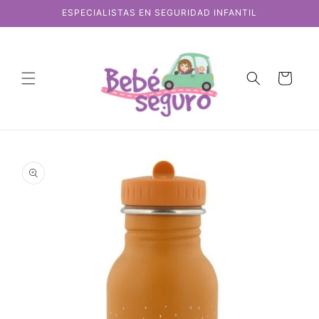
Ir
ESPECIALISTAS EN SEGURIDAD INFANTIL
directamente
al contenido
Carrito
Ir
directamente
a la
información
del producto