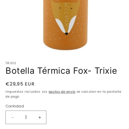
Abrir
elemento
TRIXIE
multimedia
Botella Térmica Fox- Trixie
1
en
una
ventana
Precio
€29,95 EUR
modal
habitual
Impuestos incluidos. Los
gastos de envío
se calculan en la pantalla
de pago.
Cantidad
Cantidad
Reducir
Aumentar
cantidad
cantidad