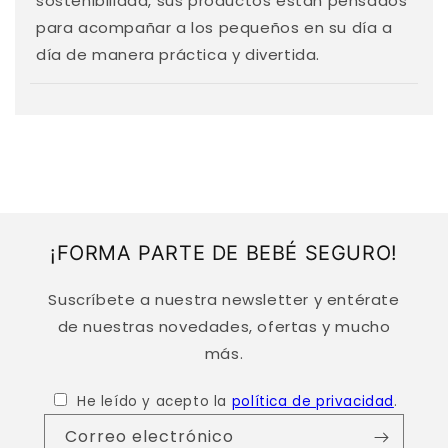
sostenibilidad, sus productos están pensados
o
para acompañar a los pequeños en su día a
d
día de manera práctica y divertida.
e
s
p
l
e
g
a
¡FORMA PARTE DE BEBÉ SEGURO!
b
l
Suscríbete a nuestra newsletter y entérate
e
de nuestras novedades, ofertas y mucho
más.
He leído y acepto la
política de privacidad
.
Correo electrónico