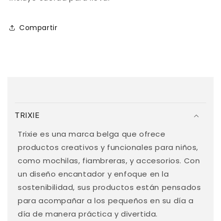
Compartir
C
o
TRIXIE
n
t
Trixie es una marca belga que ofrece
e
productos creativos y funcionales para niños,
n
como mochilas, fiambreras, y accesorios. Con
i
un diseño encantador y enfoque en la
d
sostenibilidad, sus productos están pensados
o
para acompañar a los pequeños en su día a
d
día de manera práctica y divertida.