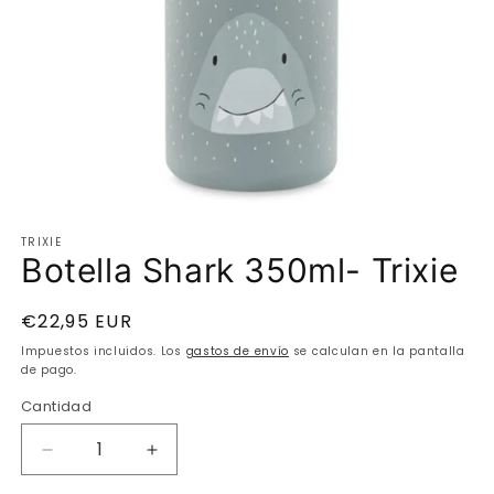
Abrir
elemento
TRIXIE
multimedia
Botella Shark 350ml- Trixie
1
en
una
ventana
Precio
€22,95 EUR
modal
habitual
Impuestos incluidos. Los
gastos de envío
se calculan en la pantalla
de pago.
Cantidad
Cantidad
Reducir
Aumentar
cantidad
cantidad