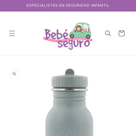
Ir
ESPECIALISTAS EN SEGURIDAD INFANTIL
directamente
al contenido
Carrito
Ir
directamente
a la
información
del producto