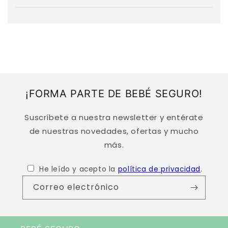
e
s
p
l
e
g
a
¡FORMA PARTE DE BEBÉ SEGURO!
b
l
Suscríbete a nuestra newsletter y entérate
e
de nuestras novedades, ofertas y mucho
más.
He leído y acepto la
política de privacidad
.
Correo electrónico