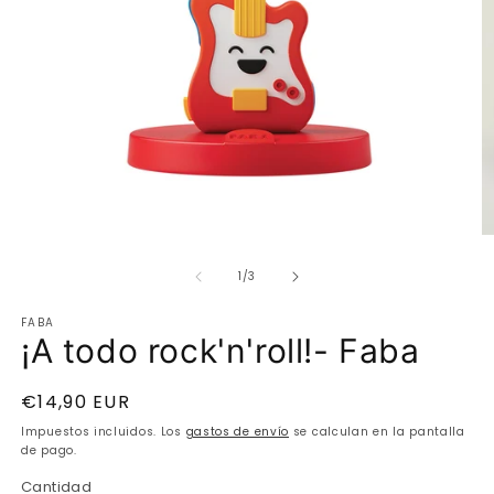
Ab
Abrir
e
elemento
de
m
multimedia
1
/
3
2
1
e
en
FABA
u
una
¡A todo rock'n'roll!- Faba
v
ventana
m
modal
Precio
€14,90 EUR
habitual
Impuestos incluidos. Los
gastos de envío
se calculan en la pantalla
de pago.
Cantidad
Cantidad