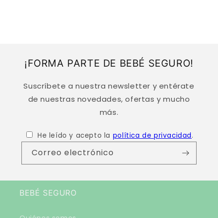
n
i
d
o
d
¡FORMA PARTE DE BEBÉ SEGURO!
e
s
Suscríbete a nuestra newsletter y entérate
p
de nuestras novedades, ofertas y mucho
l
más.
e
g
He leído y acepto la
política de privacidad
.
a
Correo electrónico
b
l
e
BEBÉ SEGURO
Quiénes somos