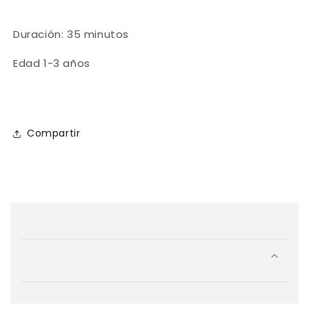
Duración: 35 minutos
Edad 1-3 años
Compartir
C
o
n
t
e