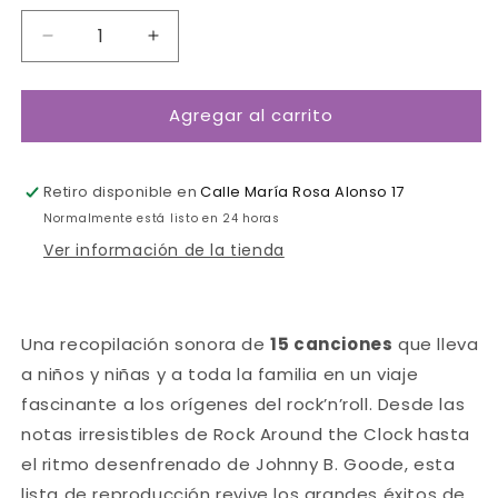
Reducir
Aumentar
cantidad
cantidad
para
para
Agregar al carrito
¡A
¡A
todo
todo
rock&#39;n&#39;roll!-
rock&#39;n&#39;roll!-
Faba
Faba
Retiro disponible en
Calle María Rosa Alonso 17
Normalmente está listo en 24 horas
Ver información de la tienda
Una recopilación sonora de
15 canciones
que lleva
a niños y niñas y a toda la familia en un viaje
fascinante a los orígenes del rock’n’roll. Desde las
notas irresistibles de Rock Around the Clock hasta
el ritmo desenfrenado de Johnny B. Goode, esta
lista de reproducción revive los grandes éxitos de