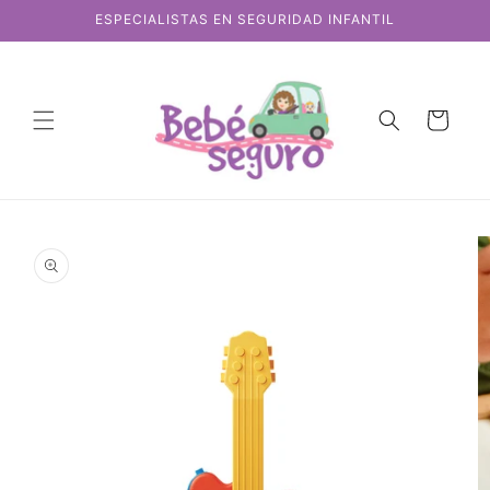
Ir
ESPECIALISTAS EN SEGURIDAD INFANTIL
directamente
al contenido
Carrito
Ir
directamente
a la
información
del producto